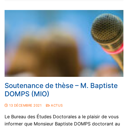
Association Doctorants UTLN
Autres financements
Newsletter des Doctorants
Soutenance de thèse – M. Baptiste
DOMPS (MIO)
13 DÉCEMBRE 2021
ACTUS
Le Bureau des Études Doctorales a le plaisir de vous
informer que Monsieur Baptiste DOMPS doctorant au