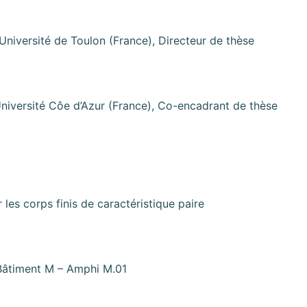
Association Doctorants UTLN
Autres financements
Newsletter des Doctorants
Université de Toulon (France), Directeur de thèse
niversité Côe d’Azur (France), Co-encadrant de thèse
 les corps finis de caractéristique paire
 Bâtiment M – Amphi M.01