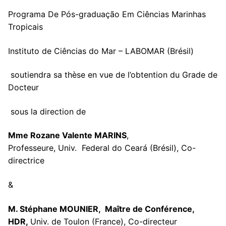
Association Doctorants UTLN
Autres financements
Newsletter des Doctorants
Programa De Pós-graduação Em Ciências Marinhas
Tropicais
Instituto de Ciências do Mar – LABOMAR (Brésil)
soutiendra sa thèse en vue de l’obtention du Grade de
Docteur
sous la direction de
Mme Rozane Valente MARINS
,
Professeure, Univ. Federal do Ceará (Brésil), Co-
directrice
&
M. Stéphane MOUNIER, Maître de Conférence,
HDR,
Univ. de Toulon (France), Co-directeur